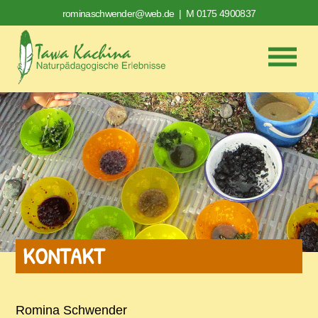
rominaschwender@web.de
| M 0175 4900837
KONTAKT
Romina Schwender