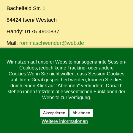
Bachelfeld Str. 1
84424 Isen/ Westach
Handy: 0175-4900837
Mail:
rominaschwender@web.de
Wir nutzen auf unserer Website nur sogenannte Session-
Da ich viel Zeit bei den Tieren und im Wald
Cookies, jedoch keine Tracking- oder andere
verbringe, schickt mir doch bei Fragen eine Mail
Cookies.Wenn Sie nicht wollen, dass Session-Cookies
und ich melde mich sobald ich Zeit habe. Freue
auf ihrem Gerät gespeichert werden, können Sie dies
mich auf euch!
durch einen Klick auf "Ablehnen" verhindern. Danach
stehen ihnen trotzdem alle wesentlichen Funktionen der
Website zur Verfügung.
Isen 4 km, Dorfen 11 km, Erding 21 km, Haag i.
Akzeptieren
Ablehnen
OB 16 km, München 40 km
Weitere Informationen