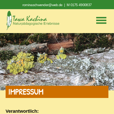
rominaschwender@web.de
| M 0175 4900837
IMPRESSUM
Verantwortlich: