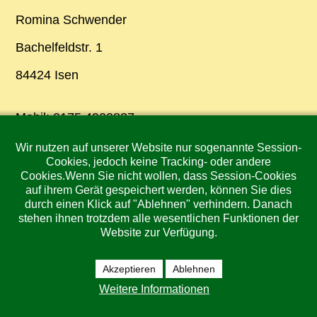
Romina Schwender
Bachelfeldstr. 1
84424 Isen
Mobil: 0175 4900837
Email:
rominaschwender@web.de
Wir nutzen auf unserer Website nur sogenannte Session-
Cookies, jedoch keine Tracking- oder andere
Cookies.Wenn Sie nicht wollen, dass Session-Cookies
Fotos
auf ihrem Gerät gespeichert werden, können Sie dies
durch einen Klick auf "Ablehnen" verhindern. Danach
Alle Fotos dieser Website sind Eigentum von
stehen ihnen trotzdem alle wesentlichen Funktionen der
Romina Schwender und dürfen nicht ohne ihre
Website zur Verfügung.
Zustimmung verwendet werden.
Akzeptieren
Ablehnen
Website
Weitere Informationen
Stefan Brandhuber