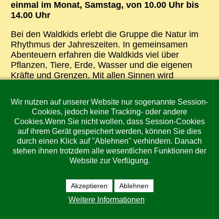
einmal im Monat, Samstag, von 10.00 Uhr bis
14.00 Uhr
Bei den Waldkids erlebt die Gruppe die Natur im
Rhythmus der Jahreszeiten. In gemeinsamen
Abenteuern erfahren die Waldkids viel über
Pflanzen, Tiere, Erde, Wasser und die eigenen
Kräfte und Grenzen. Mit allen Sinnen wird
neugierig geforscht, miteinander gespielt, am
Lagerfeuer gekocht und mit Naturmaterialien
Wir nutzen auf unserer Website nur sogenannte Session-
gestaltet.
Cookies, jedoch keine Tracking- oder andere
Cookies.Wenn Sie nicht wollen, dass Session-Cookies
Elemente sind u.a.:
auf ihrem Gerät gespeichert werden, können Sie dies
durch einen Klick auf "Ablehnen" verhindern. Danach
Feuermachen
stehen ihnen trotzdem alle wesentlichen Funktionen der
Website zur Verfügung.
Schnitzen
Akzeptieren
Ablehnen
Glutbrennen von Gefäßen
Weitere Informationen
Waldschlafsack bauen