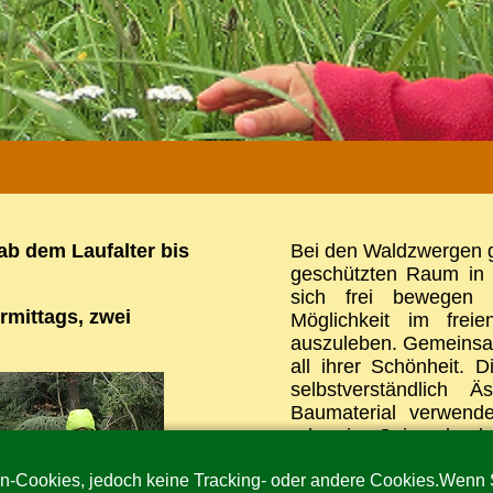
ab dem Laufalter bis
Bei den Waldzwergen g
geschützten Raum in 
sich frei bewegen
rmittags, zwei
Möglichkeit im frei
auszuleben. Gemeinsam
all ihrer Schönheit. 
selbstverständlich 
Baumaterial verwend
oder eine Spinne beob
Feste Elemente und Ri
n-Cookies, jedoch keine Tracking- oder andere Cookies.Wenn S