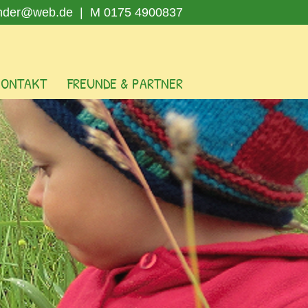
nder@web.de
| M 0175 4900837
KONTAKT
FREUNDE & PARTNER